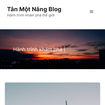
Chuyển
Tân Một Nắng Blog
đến
Menu
nội
Hành trình khám phá thế giới
dung
Hành trình khám phá
thế giới
|