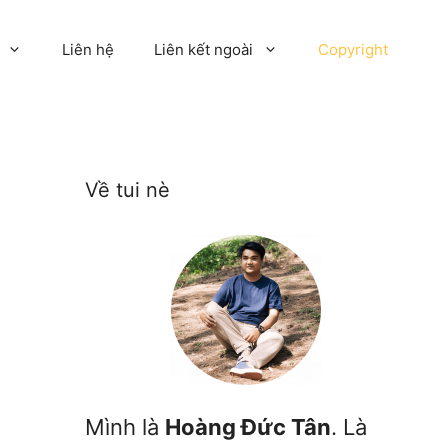
Liên hệ
Liên kết ngoài
Copyright
Về tui nè
Mình là
Hoàng Đức Tân
. Là