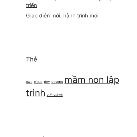
triển
Giao diện mới, hành trình mới
Thẻ
mầm non lập
aws
cloud
dev
devops
trình
viết vui vẻ