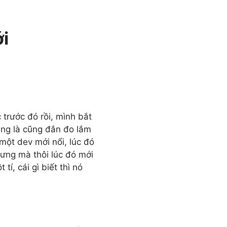
i
trước đó rồi, mình bắt
ung là cũng đắn đo lắm
một dev mới nổi, lúc đó
ưng mà thôi lúc đó mới
í, cái gì biết thì nó