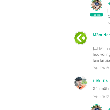
H
Tác giả
C
Mầm Non 
[…] Mình 
học với n
làm lại gi
Trả lời
Hiếu Đá
Gần một n
Trả lời
H