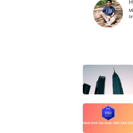
H
Mì
ti