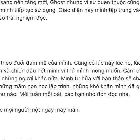
 sang nền tảng mới, Ghost nhưng vì sự quen thuộc cũn
mình tiếp tục sử dụng. Giao diện này mình tập trung vào
cao trải nghiệm đọc.
theo đuổi đam mê của mình. Cũng có lúc này lúc nọ, lú
n và chiến đầu hết mình vì thứ mình mong muốn. Cám 
 những người khác nữa. Mình tự hứa với bản thân sẽ ch
những mầm non học lập trình, những khó khăn mình đã g
hư nào. Mỗi tuần mỗi bài, các bạn nhớ đón đọc nha.
c mọi người một ngày may mắn.