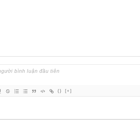
{}
[+]