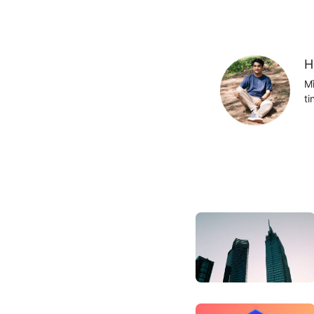
H
Mì
ti